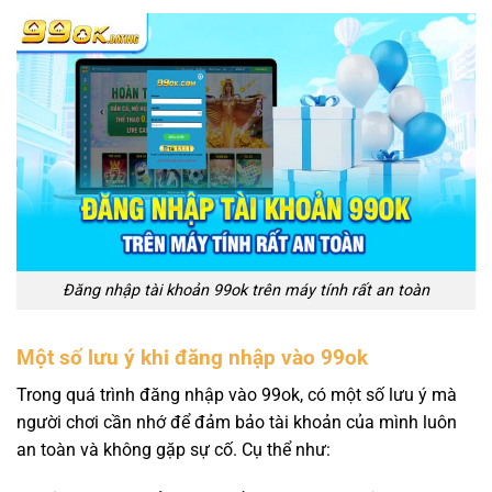
Đăng nhập tài khoản 99ok trên máy tính rất an toàn
Một số lưu ý khi đăng nhập vào 99ok
Trong quá trình đăng nhập vào 99ok, có một số lưu ý mà
người chơi cần nhớ để đảm bảo tài khoản của mình luôn
an toàn và không gặp sự cố. Cụ thể như: