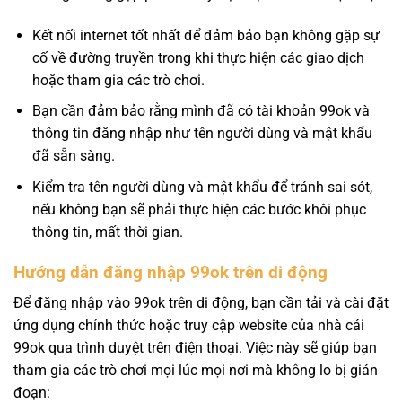
Kết nối internet tốt nhất để đảm bảo bạn không gặp sự
cố về đường truyền trong khi thực hiện các giao dịch
hoặc tham gia các trò chơi.
Bạn cần đảm bảo rằng mình đã có tài khoản 99ok và
thông tin đăng nhập như tên người dùng và mật khẩu
đã sẵn sàng.
Kiểm tra tên người dùng và mật khẩu để tránh sai sót,
nếu không bạn sẽ phải thực hiện các bước khôi phục
thông tin, mất thời gian.
Hướng dẫn đăng nhập 99ok trên di động
Để đăng nhập vào 99ok trên di động, bạn cần tải và cài đặt
ứng dụng chính thức hoặc truy cập website của nhà cái
99ok qua trình duyệt trên điện thoại. Việc này sẽ giúp bạn
tham gia các trò chơi mọi lúc mọi nơi mà không lo bị gián
đoạn: