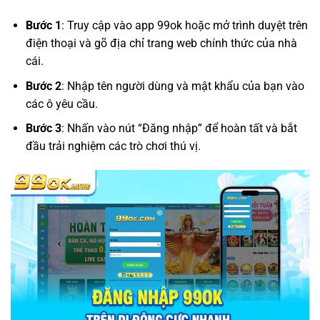
Bước 1
: Truy cập vào app 99ok hoặc mở trình duyệt trên
điện thoại và gõ địa chỉ trang web chính thức của nhà
cái.
Bước 2
: Nhập tên người dùng và mật khẩu của bạn vào
các ô yêu cầu.
Bước 3
: Nhấn vào nút “Đăng nhập” để hoàn tất và bắt
đầu trải nghiệm các trò chơi thú vị.