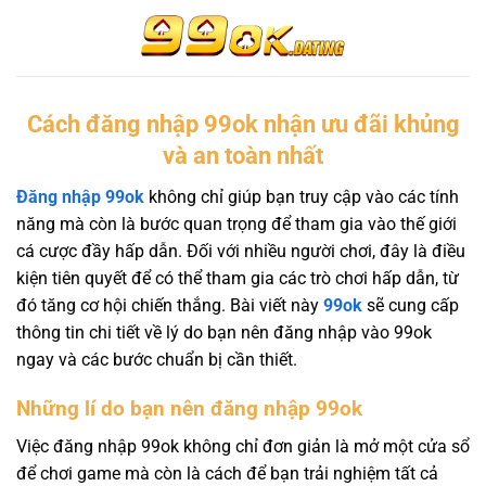
Chuyển
đến
nội
dung
Cách đăng nhập 99ok nhận ưu đãi khủng
và an toàn nhất
Đăng nhập 99ok
không chỉ giúp bạn truy cập vào các tính
năng mà còn là bước quan trọng để tham gia vào thế giới
cá cược đầy hấp dẫn. Đối với nhiều người chơi, đây là điều
kiện tiên quyết để có thể tham gia các trò chơi hấp dẫn, từ
đó tăng cơ hội chiến thắng. Bài viết này
99ok
sẽ cung cấp
thông tin chi tiết về lý do bạn nên đăng nhập vào 99ok
ngay và các bước chuẩn bị cần thiết.
Những lí do bạn nên đăng nhập 99ok
Việc đăng nhập 99ok không chỉ đơn giản là mở một cửa sổ
để chơi game mà còn là cách để bạn trải nghiệm tất cả