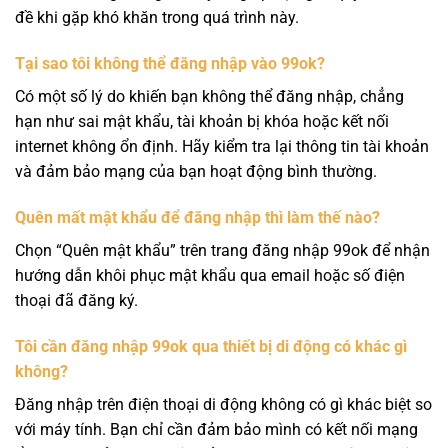
đề khi gặp khó khăn trong quá trình này.
Tại sao tôi không thể đăng nhập vào 99ok?
Có một số lý do khiến bạn không thể đăng nhập, chẳng
hạn như sai mật khẩu, tài khoản bị khóa hoặc kết nối
internet không ổn định. Hãy kiểm tra lại thông tin tài khoản
và đảm bảo mạng của bạn hoạt động bình thường.
Quên mất mật khẩu để đăng nhập thì làm thế nào?
Chọn “Quên mật khẩu” trên trang đăng nhập 99ok để nhận
hướng dẫn khôi phục mật khẩu qua email hoặc số điện
thoại đã đăng ký.
Tôi cần đăng nhập 99ok qua thiết bị di động có khác gì
không?
Đăng nhập trên điện thoại di động không có gì khác biệt so
với máy tính. Bạn chỉ cần đảm bảo mình có kết nối mạng