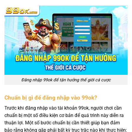
Đăng nhập 99ok để tận hưởng thế giới cá cược
Chuẩn bị gì để đăng nhập vào 99ok?
Trước khi đăng nhập vào tài khoản 99ok, người chơi cần
chuẩn bị một số điều kiện cơ bản để quá trình này diễn ra
thuận lợi. Một số bước chuẩn bị cần thiết giúp bạn đảm
bảo rằng không gặp phải bất kỳ trục trặc nào khi thực hiện: