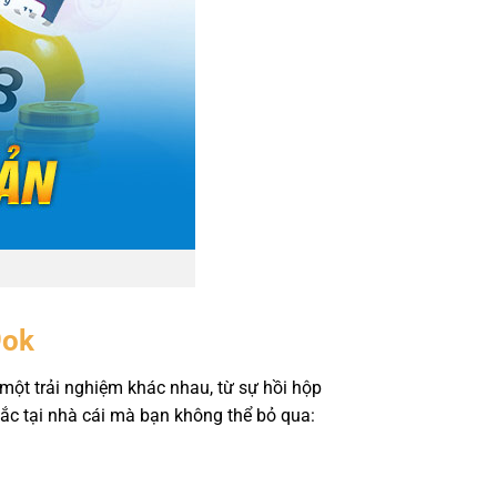
9ok
 một trải nghiệm khác nhau, từ sự hồi hộp
sắc tại nhà cái mà bạn không thể bỏ qua: