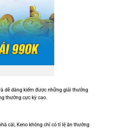
c và dễ dàng kiếm được những giải thưởng
úng thưởng cực kỳ cao.
hà cái, Keno không chỉ có tỉ lệ ăn thưởng