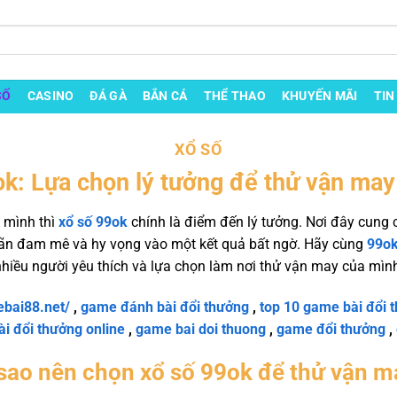
SỐ
CASINO
ĐÁ GÀ
BẮN CÁ
THỂ THAO
KHUYẾN MÃI
TIN
XỔ SỐ
ok: Lựa chọn lý tưởng để thử vận may
 mình thì
xổ số 99ok
chính là điểm đến lý tưởng. Nơi đây cung 
 mãn đam mê và hy vọng vào một kết quả bất ngờ. Hãy cùng
99o
hiều người yêu thích và lựa chọn làm nơi thử vận may của mìn
ebai88.net/
,
game đánh bài đổi thưởng
,
top 10 game bài đổi t
i đổi thưởng online
,
game bai doi thuong
,
game đổi thưởng
,
 sao nên chọn xổ số 99ok để thử vận m