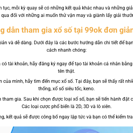
n tục, mỗi kỳ quay sẽ có những kết quả khác nhau và những giải
 qua đối với những ai muốn thử vận may và giành lấy giải thưở
 dẫn tham gia xổ số tại 99ok đơn giả
 giản và dễ dàng. Dưới đây là các bước hướng dẫn chi tiết để bạ
cách nhanh chóng:
 có tài khoản, hãy đăng ký ngay để tạo tài khoản cá nhân bằng 
tên thật.
n của mình, hãy tìm đến mục xổ số. Tại đây, bạn sẽ thấy rất nhi
thống, xổ số siêu tốc, keno.
 tham gia. Sau khi chọn được loại xổ số, bạn sẽ tiến hành đặ
Các loại cược phổ biến là 2D, 3D và lô xiên.
ng, kết quả sẽ được công bố ngay lập tức và bạn có thể kiểm t