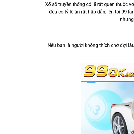
Xổ số truyền thống có lẽ rất quen thuộc vớ
đều có tỷ lệ ăn rất hấp dẫn, lên tới 99 
nhưng 
Nếu bạn là người không thích chờ đợi lâ