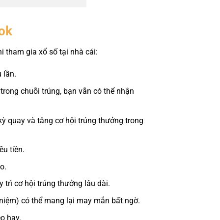
ok
 tham gia xổ số tại nhà cái:
 lần.
trong chuỗi trúng, bạn vẫn có thể nhận
 kỳ quay và tăng cơ hội trúng thưởng trong
u tiền.
o.
trì cơ hội trúng thưởng lâu dài.
ỷ niệm) có thể mang lại may mắn bất ngờ.
o hay.