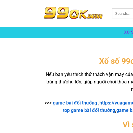
Chuyển
đến
nội
dung
XỔ 
Xổ số 99
Nếu bạn yêu thích thử thách vận may của
trúng thưởng lớn, giúp người chơi thỏa
n
>>>
game bài đổi thưởng
,
https://vuagam
top game bài đổi thưởng
,
game bà
Vì