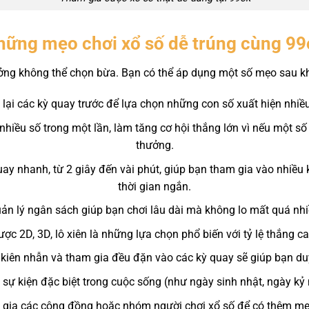
hững mẹo chơi xổ số dễ trúng cùng 99
ng không thể chọn bừa. Bạn có thể áp dụng một số mẹo sau khi
lại các kỳ quay trước để lựa chọn những con số xuất hiện nhiều
hiều số trong một lần, làm tăng cơ hội thắng lớn vì nếu một số 
thưởng.
uay nhanh, từ 2 giây đến vài phút, giúp bạn tham gia vào nhiều
thời gian ngắn.
uản lý ngân sách giúp bạn chơi lâu dài mà không lo mất quá nhiề
ược 2D, 3D, lô xiên là những lựa chọn phổ biến với tỷ lệ thắng ca
 kiên nhẫn và tham gia đều đặn vào các kỳ quay sẽ giúp bạn duy 
 sự kiện đặc biệt trong cuộc sống (như ngày sinh nhật, ngày k
gia các cộng đồng hoặc nhóm người chơi xổ số để có thêm mẹ