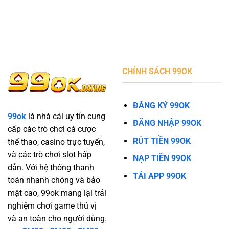
Tỷ
bóng
mê
lệ
đá
chiến
kèo
để
thuật
nhà
khởi
cái
nghiệp
và
thành
cách
công
đọc
CHÍNH SÁCH 99OK
kèo
hiệu
quả
cùng
ĐĂNG KÝ 99OK
chuyên
99ok
là nhà cái uy tín cung
gia
ĐĂNG NHẬP 99OK
cấp các trò chơi cá cược
RÚT TIỀN 99OK
thể thao, casino trực tuyến,
và các trò chơi slot hấp
NẠP TIỀN 99OK
dẫn. Với hệ thống thanh
TẢI APP 99OK
toán nhanh chóng và bảo
mật cao, 99ok mang lại trải
nghiệm chơi game thú vị
và an toàn cho người dùng.