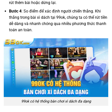
rút thêm bài hoặc dừng lại.
Bước 4
: So điểm để xác định người chiến thắng. Khi
thắng trong bài xì dách tại 99ok, chúng ta có thể rút tiền
dễ dàng và nhanh chóng qua nhiều phương thức thanh
toán an toàn.
99ok có hệ thống bàn chơi xì dách đa dạng