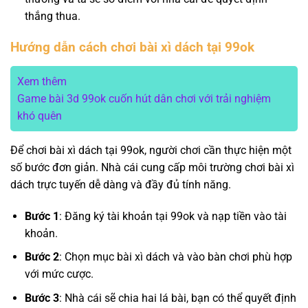
thắng thua.
Hướng dẫn cách chơi bài xì dách tại 99ok
Xem thêm
Game bài 3d 99ok cuốn hút dân chơi với trải nghiệm
khó quên
Để chơi bài xì dách tại 99ok, người chơi cần thực hiện một
số bước đơn giản. Nhà cái cung cấp môi trường chơi bài xì
dách trực tuyến dễ dàng và đầy đủ tính năng.
Bước 1
: Đăng ký tài khoản tại 99ok và nạp tiền vào tài
khoản.
Bước 2
: Chọn mục bài xì dách và vào bàn chơi phù hợp
với mức cược.
Bước 3
: Nhà cái sẽ chia hai lá bài, bạn có thể quyết định